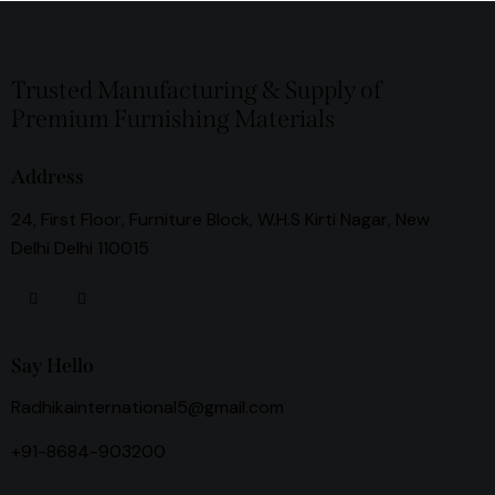
Trusted Manufacturing & Supply of
Premium Furnishing Materials
Address
24, First Floor, Furniture Block, W.H.S Kirti Nagar, New
Delhi Delhi 110015
Say Hello
Radhikainternational5@gmail.com
+91-8684-903200