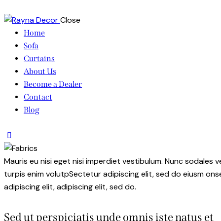
Close
Home
Sofa
Curtains
About Us
Become a Dealer
Contact
Blog
facebook-
twitter-
dribble-
instagram
1
x
new
Mauris eu nisi eget nisi imperdiet vestibulum. Nunc sodales ve
turpis enim volutpSectetur adipiscing elit, sed do eiusm onse
adipiscing elit, adipiscing elit, sed do.
Sed ut perspiciatis unde omnis iste natus et