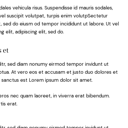
dales vehicula risus. Suspendisse id mauris sodales,
 vel suscipit volutpat, turpis enim volutpSectetur
it, sed do eiusm od tempor incididunt ut labore. Ut vel
 elit, adipiscing elit, sed do.
 et
litr, sed diam nonumy eirmod tempor invidunt ut
tua. At vero eos et accusam et justo duo dolores et
a sanctus est Lorem ipsum dolor sit amet.
eros nec quam laoreet, in viverra erat bibendum.
tis erat.
litr, sed diam nonumy eirmod tempor invidunt ut