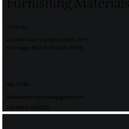
Furnishing Material
Address
24, First Floor, Furniture Block, W.H.S
Kirti Nagar, New Delhi Delhi 110015
instagramm
facebook
Say Hello
Radhikainternational5@gmail.com
+91-8684-903200