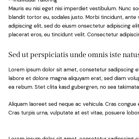
Mauris eu nisi eget nisi imperdiet vestibulum. Nunc so
blandit tortor eu, sodales justo. Morbi tincidunt, ante
adipiscing elit, sed do eiusm onsectetur adipiscing el
placerat eros, eu tincidunt velit. Consectetur adipiscing
Sed ut perspiciatis unde omnis iste natus
Lorem ipsum dolor sit amet, consetetur sadipscing e
labore et dolore magna aliquyam erat, sed diam volup
ea rebum. Stet clita kasd gubergren, no sea takimat
Aliquam laoreet sed neque ac vehicula. Cras congue 
Cras turpis urna, vulputate at est vitae, posuere lobor
Lorem ipsum dolor sit amet, consetetur sadipscing e