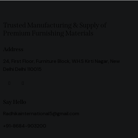
Trusted Manufacturing & Supply of
Premium Furnishing Materials
Address
24, First Floor, Furniture Block, W.H.S Kirti Nagar, New
Delhi Delhi 110015
Say Hello
Radhikainternational5@gmail.com
+91-8684-903200