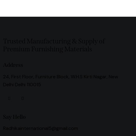
Trusted Manufacturing & Supply of
Premium Furnishing Materials
Address
24, First Floor, Furniture Block, W.H.S Kirti Nagar, New
Delhi Delhi 110015
Say Hello
Radhikainternational5@gmail.com