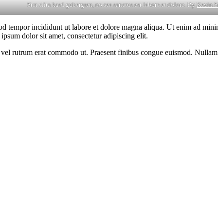
Stet clita kasd gubergren, no sea sanctus est labore et dolore. By
Kevin S
od tempor incididunt ut labore et dolore magna aliqua. Ut enim ad minim
psum dolor sit amet, consectetur adipiscing elit.
sus, vel rutrum erat commodo ut. Praesent finibus congue euismod. Nullam