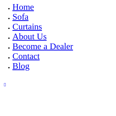
Home
Sofa
Curtains
About Us
Become a Dealer
Contact
Blog
facebook-
twitter-
dribble-
instagram
1
x
new