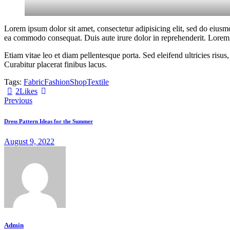
Lorem ipsum dolor sit amet, consectetur adipisicing elit, sed do eiusm
ea commodo consequat. Duis aute irure dolor in reprehenderit. Lorem i
Etiam vitae leo et diam pellentesque porta. Sed eleifend ultricies ri
Curabitur placerat finibus lacus.
Tags:
Fabric
Fashion
Shop
Textile
X
Facebook
Share-
Copy
2
Likes
Post
email
URL
Previous
to
navigation
clipboard
Dress Pattern Ideas for the Summer
August 9, 2022
Admin