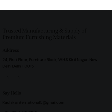
Trusted Manufacturing & Supply of
Premium Furnishing Materials
Address
24, First Floor, Furniture Block, W.H.S Kirti Nagar, New
Delhi Delhi 110015
Say Hello
Radhikainternational5@gmail.com